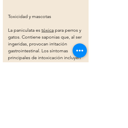
Toxicidad y mascotas 
La paniculata es 
tóxica
 para perros y 
gatos. Contiene saponias que, al ser 
ingeridas, provocan irritación 
gastrointestinal. Los síntomas 
principales de intoxicación incluyen 
vómitos y diarrea, por lo que se 
debe mantener a las mascotas 
alejadas de la planta o de ramos 
que la contengan. 