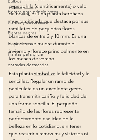
Bulbos
gypsophila
 (científicamente) o velo 
Plantas para principiantes
de novia), es una planta herbácea 
muy ramificada que destaca por sus 
Plantas y decoracion
ramilletes de pequeñas flores 
Plantas negras
blancas de entre 3 y 10 mm. Es una 
Plantas rosas
especie que muere durante el 
invierno y florece principalmente en 
Plantas para oficia
los meses de verano. 
entradas destacadas
Esta planta 
simboliza
 la felicidad y la 
sencillez. Regalar un ramo de 
paniculata es un excelente gesto 
para transmitir cariño y felicidad de 
una forma sencilla. El pequeño 
tamaño de las flores representa 
perfectamente esa idea de la 
belleza en lo cotidiano, sin tener 
que recurrir a ramos muy vistosos ni 