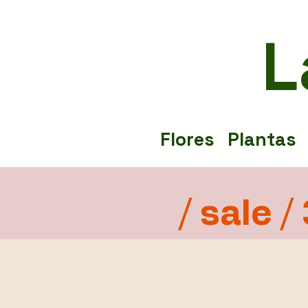
L
Flores
Plantas
/ sale /