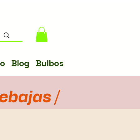
lo
Blog
Bulbos
rebajas /