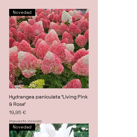
Novedad
Hydrangea paniculata 'Living Pink
& Rose'
Precio
19,95 €
Impuesto incluido
Novedad