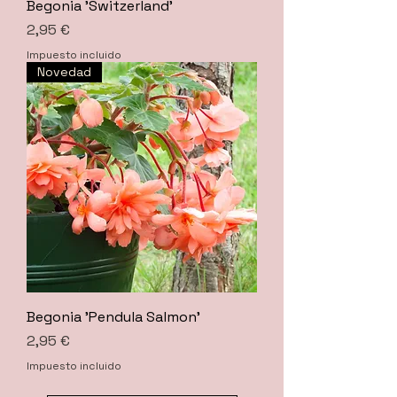
Begonia 'Switzerland'
Precio
2,95 €
Impuesto incluido
Novedad
Begonia 'Pendula Salmon'
Precio
2,95 €
Impuesto incluido