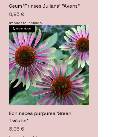
Geum 'Prinses Juliana' "Avens"
Precio
8,95 €
Impuesto incluido
Novedad
Echinacea purpurea ‘Green
Twister’
Precio
8,95 €