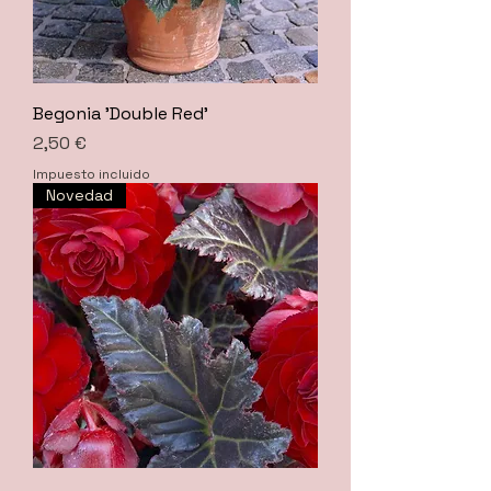
Begonia 'Double Red'
Precio
2,50 €
Impuesto incluido
Novedad