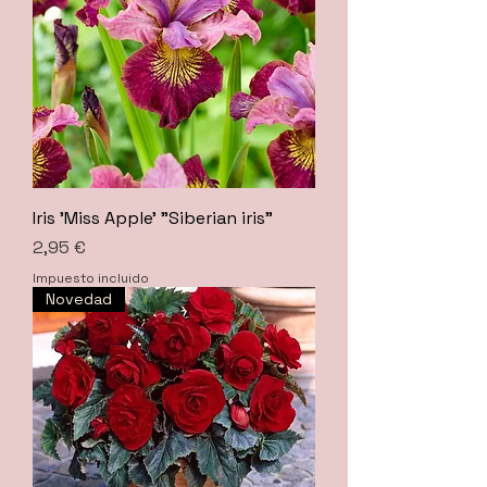
Iris 'Miss Apple' "Siberian iris"
Precio
2,95 €
Impuesto incluido
Novedad