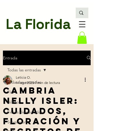
La Florida
Entrada
Todas las entradas
Leticia O.
Todas las entradas
14 ago 2025
7 min de lectura
Cambria
Flor
Nelly Isler:
Bilbao
Cuidados,
Fichas de cuidados
Floración y
Syngonium