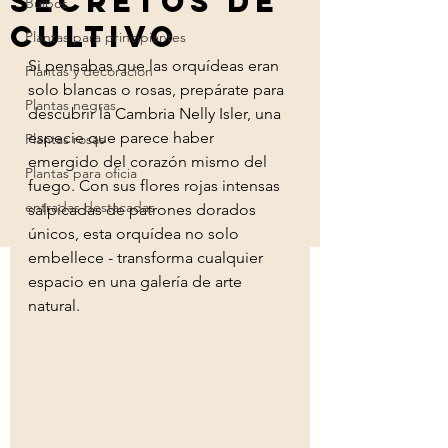
Secretos de
Bulbos
Cultivo
Plantas para principiantes
Si pensabas que las orquídeas eran 
Plantas y decoracion
solo blancas o rosas, prepárate para 
Plantas negras
descubrir la Cambria Nelly Isler, una 
especie que parece haber 
Plantas rosas
emergido del corazón mismo del 
Plantas para oficia
fuego. Con sus flores rojas intensas 
entradas destacadas
salpicadas de patrones dorados 
únicos, esta orquídea no solo 
embellece - transforma cualquier 
espacio en una galería de arte 
natural.