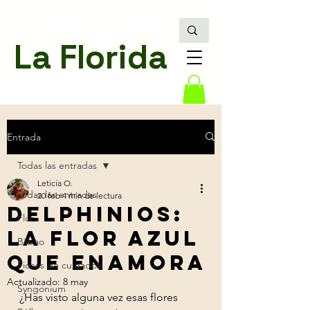
La Florida
Entrada
Todas las entradas
Leticia O.
Todas las entradas
20 feb
4 min de lectura
Delphinios:
Flor
La flor azul
Bilbao
que enamora
Fichas de cuidados
Actualizado:
8 may
Syngonium
¿Has visto alguna vez esas flores 