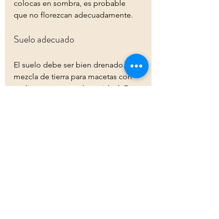
colocas en sombra, es probable 
que no florezcan adecuadamente.
Suelo adecuado
El suelo debe ser bien drenado. Una 
mezcla de tierra para macetas con 
perlita o arena puede ser ideal. Esto 
evitará que las raíces se pudran. 
Además, asegúrate de que el pH 
del suelo esté entre 6.0 y 7.0.
Riego
El riego es fundamental. Mantén el 
suelo húmedo, pero no empapado. 
Un buen truco es tocar la tierra; si 
está seca al tacto, es hora de regar. 