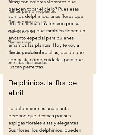
Bulbos
altas, con colores vibrantes que 
parecen tocar el cielo? Pues esas 
Plantas para principiantes
son los delphinios, unas flores que 
Plantas y decoracion
no solo llaman la atención por su 
belleza, sino que también tienen un 
Plantas negras
encanto especial para quienes 
Plantas rosas
amamos las plantas. Hoy te voy a 
Plantas para oficia
contar todo sobre ellas, desde qué 
son hasta cómo cuidarlas para que 
entradas destacadas
luzcan perfectas.
Delphinios, la flor de 
abril
La delphinium es una planta 
perenne que destaca por sus 
espigas florales altas y elegantes. 
Sus flores, los delphinios, pueden 