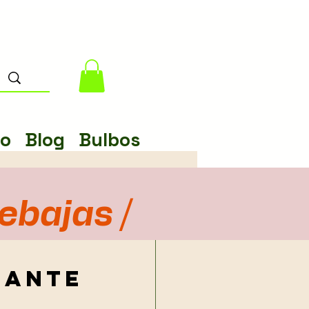
lo
Blog
Bulbos
rebajas /
lante
coracion