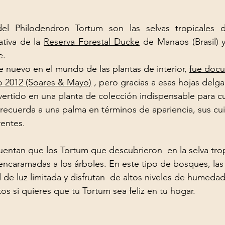
del Philodendron Tortum son las selvas tropicales d
tiva de la 
Reserva Forestal Ducke
 de Manaos (Brasil) y
e.
e nuevo en el mundo de las plantas de interior, 
fue doc
ño 2012 (Soares & Mayo
)
 , pero gracias a esas hojas delg
vertido en una planta de colección indispensable para cu
recuerda a una palma en términos de apariencia, sus cu
entes. 
entan que los Tortum que descubrieron  en la selva trop
encaramadas a los árboles. En este tipo de bosques, las 
 de luz limitada y disfrutan  de altos niveles de humedad
s si quieres que tu Tortum sea feliz en tu hogar. 