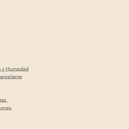
a y Humedad
ransplante
tas 
iones