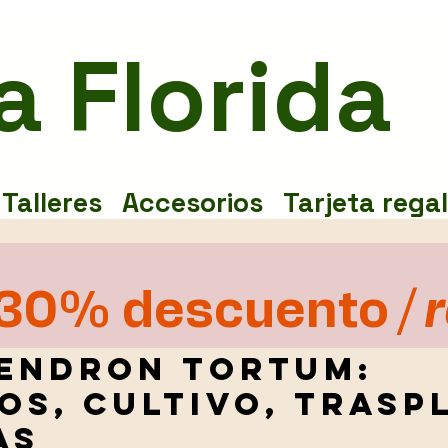
a Florida
Talleres
Accesorios
Tarjeta rega
das
Flor
Bilbao
30% descuento
/ 
dados
Syngonium
Bulbos
022
4 min de lectura
endron Tortum:
os, cultivo, trasp
principiantes
Plantas y de
as