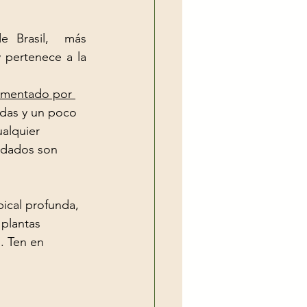
e Brasil,  más 
 pertenece a la 
umentado por 
adas y un poco 
alquier 
idados son 
ical profunda, 
plantas 
. Ten en 