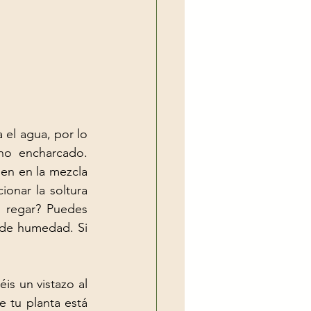
 el agua, por lo 
o encharcado. 
n en la mezcla 
nar la soltura 
 regar? Puedes 
 de humedad. Si 
Si sois de l*s que se os va la mano con el riego, os recomendamos que echéis un vistazo al 
 tu planta está 