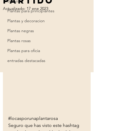
partido
Bulbos
Actualizado:
17 ene 2023
Plantas para principiantes
Plantas y decoracion
Plantas negras
Plantas rosas
Plantas para oficia
entradas destacadas
#locasporunaplantarosa
Seguro que has visto este hashtag 