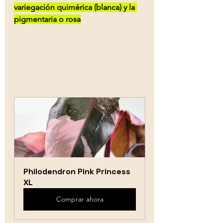
variegación quimérica (blanca) y la 
pigmentaria o rosa
Philodendron Pink Princess 
XL
Comprar ahora