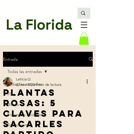
La Florida
Entrada
Todas las entradas
Leticia O.
Todas las entradas
22 nov 2022
9 min de lectura
Plantas
Flor
rosas: 5
Bilbao
claves para
Fichas de cuidados
sacarles
Syngonium