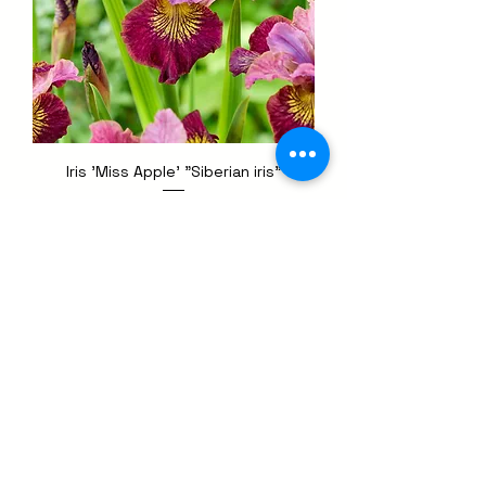
Iris 'Miss Apple' "Siberian iris"
Precio
2,95 €
Impuesto incluido
shop
Novedad