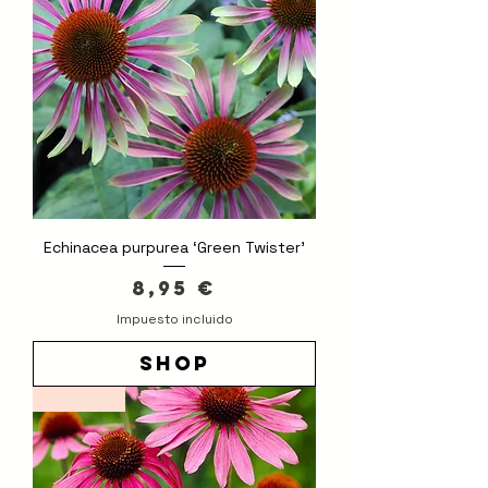
Echinacea purpurea ‘Green Twister’
Precio
8,95 €
Impuesto incluido
shop
Novedad