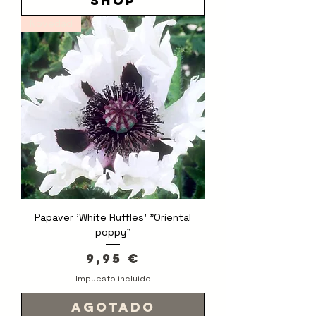
shop
Novedad
Papaver 'White Ruffles' "Oriental
poppy"
Precio
9,95 €
Impuesto incluido
Agotado