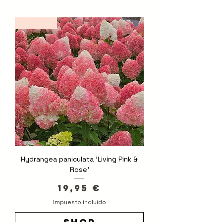
pausa y conexión.
Composición de un ramo floral
Novedad
fresco para cerrar la experiencia.
Hydrangea paniculata 'Living Pink &
Rose'
Precio
19,95 €
Impuesto incluido