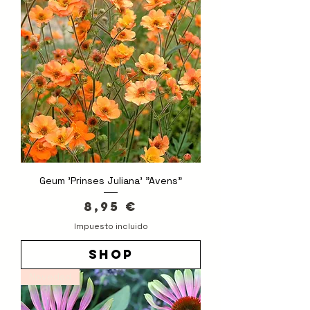
Geum 'Prinses Juliana' "Avens"
Precio
8,95 €
Impuesto incluido
shop
Novedad