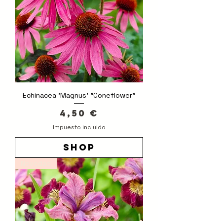
Echinacea 'Magnus' "Coneflower"
Precio
4,50 €
Impuesto incluido
shop
Novedad