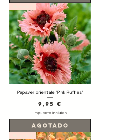
Novedad
Papaver orientale 'Pink Ruffles'
Precio
9,95 €
Impuesto incluido
Agotado
Novedad