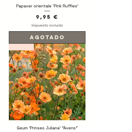
Papaver orientale 'Pink Ruffles'
Precio
9,95 €
Impuesto incluido
Agotado
Novedad
Geum 'Prinses Juliana' "Avens"