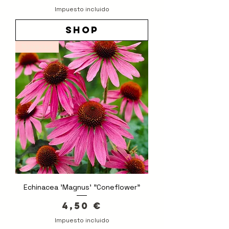
Impuesto incluido
shop
Novedad
Echinacea 'Magnus' "Coneflower"
Precio
4,50 €
Impuesto incluido