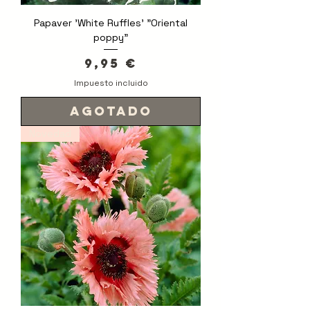
Papaver 'White Ruffles' "Oriental
poppy"
Precio
9,95 €
Impuesto incluido
Agotado
Novedad