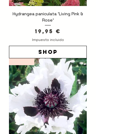
Hydrangea paniculata 'Living Pink &
Rose'
Precio
19,95 €
Impuesto incluido
shop
Novedad