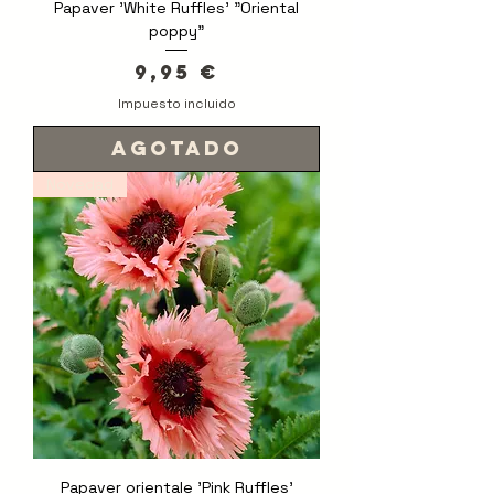
Papaver 'White Ruffles' "Oriental
poppy"
Precio
9,95 €
Impuesto incluido
Agotado
Novedad
Papaver orientale 'Pink Ruffles'