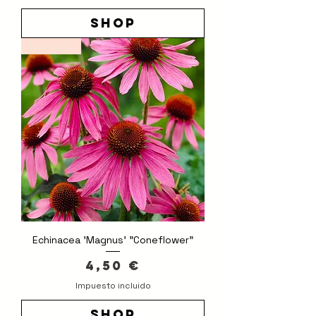
shop
Novedad
Echinacea 'Magnus' "Coneflower"
Precio
4,50 €
Impuesto incluido
shop