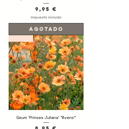
Precio
9,95 €
Impuesto incluido
Agotado
Novedad
Geum 'Prinses Juliana' "Avens"
Precio
8,95 €