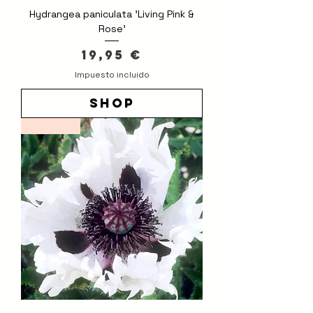
Hydrangea paniculata 'Living Pink &
Rose'
Precio
19,95 €
Impuesto incluido
shop
Novedad