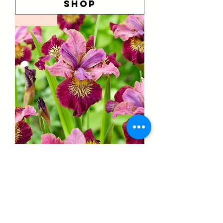
shop
Novedad
Iris 'Miss Apple' "Siberian iris"
Precio
2,95 €
Impuesto incluido
shop