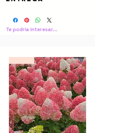
resiste bien las temperaturas
mantenimiento de los Geraniums
.
presencia.
paciente!).
verano para que cerzca y florezca
extremas. No necesitará mucha
Incluye instrucciones sobre cómo
Datos de cultivo
cada vez con más fuerza. Más
¡ENVÍO GRATIS CON EL CÓDIGO
agua, así que espera a que el sustrato
plantarlo, luz, humedad, riego...
Época de plantación: Primavera u
adelante podrás dividir las matas
BULBOMANIA2024!
se seque antes de volver a regar.
otoño
para conseguir nuevas plantas
Te podría interesar...
Profundidad: 5–8 cm
(¡gratis!).
Pedidos realizados
entre el 1
Distancia entre plantas: 45–60 cm
Marzo - 15 Abril 2024
Para hacer que tu bulbo crezca
Los recibirás en Marzo/Abril
Exposición solar: Pleno sol
fuerte y feliz, asegúrate de usar
Floración: Julio–septiembre
humus de lombriz en tu mezcla de
Pedidos realizados
entre el 16
Perenne y completamente rústica
Novedad
sustrato, ¡ya verás qué diferencia! Si
Abril - 15 Mayo 2024
— no necesita sacarse en invierno
no tienes, hazte con él
Los recibirás en 14 días laborables
aquí
.