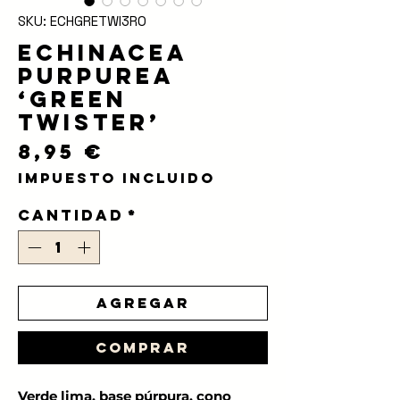
SKU: ECHGRETWI3RO
Echinacea
purpurea
‘Green
Twister’
Precio
8,95 €
Impuesto incluido
Cantidad
*
Agregar
Comprar
Verde lima, base púrpura, cono