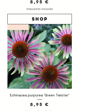
Precio
8,95 €
Impuesto incluido
shop
Novedad
Echinacea purpurea ‘Green Twister’
Precio
8,95 €