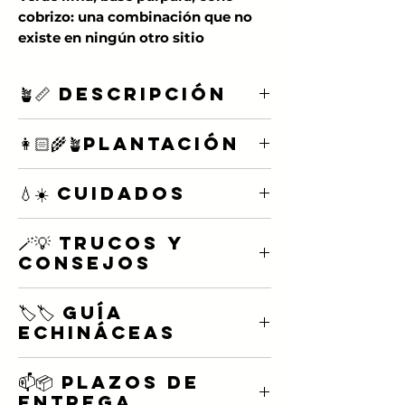
cobrizo: una combinación que no
existe en ningún otro sitio
‘Green Twister’ es una equinácea que
hace preguntar. Sus pétalos son
🪴📏 Descripción
bicolor: verde lima con una base de
púrpura intenso que se funde hacia
Color: rosa y verde
👩🏻‍🌾🪴Plantación
las puntas en ese verde casi eléctrico.
Altura: 70cm - 1m
En el centro, un cono grande de color
Floración: Final de
Sumerge los bulbos en agua durante
cobrizo que añade una tercera nota
primavera/Principio de verano
💧☀️ Cuidados
3-6 horas antes de plantarlos.
de color a una flor que ya de por sí es
Luz: En cualquier cantidad, aunque
Entiérralos con las raíces hacia abajo
difícil de categorizar. Es una variedad
agradecerá algo de sombra parcial
En su primera fase es cuando la
a unos 1-2 cm de
🪄💡 Trucos y
recientemente introducida en el
durante el día
planta estará más frágil, por lo que te
profundidad (agradecerán una
consejos
mercado, y su rareza no es un truco
Sustrato: Franco / Arenoso / suelo
recomendamos que estés pendiente
maceta amplia y un sustrato
de marketing: simplemente no hay
pedregoso / Compost multiusos
de sus necesidades y mantengas
aireado). Riégalos bien y colócalos en
Te recomendamos que plantes 2 o 3
Perenne: Sí
húmedo el sustrato hasta que brote y
muchas plantas de jardín capaces de
🏷️🏷️ Guía
interior o exterior (al principio mejor
bulbos en cada maceta (en función
empiece a fortalecerse.
combinar esos tres colores en una
echináceas
que estén resguardados), en una
de su tamaño) para que quede bien
Una vez establecida, es una planta
sola cabeza floral. Perenne y rústica,
ubicación donde reciban mucha
bonita y tupida.
muy resistente y poco exigente.
Hemos publicado en el blog una
guía
vuelve cada año y con cada
luz. Brotará en alrededor de 6-8
📫📦 Plazos de
Aguanta cualquier cantidad de luz y
práctica de cuidado, cultivo y
temporada gana algo en tamaño y
semanas, aunque podría ser más (¡sé
Pódala cada año cuando acabe el
entrega