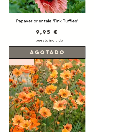
Papaver orientale 'Pink Ruffles'
Precio
9,95 €
Impuesto incluido
Agotado
Novedad