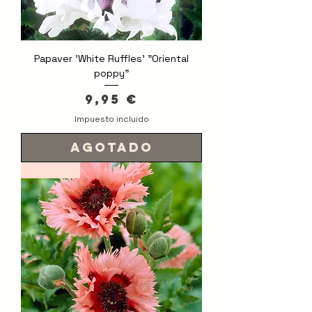
Papaver 'White Ruffles' "Oriental
poppy"
Precio
9,95 €
Impuesto incluido
Agotado
Novedad