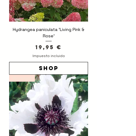
Hydrangea paniculata 'Living Pink &
Rose'
Precio
19,95 €
Impuesto incluido
shop
Novedad