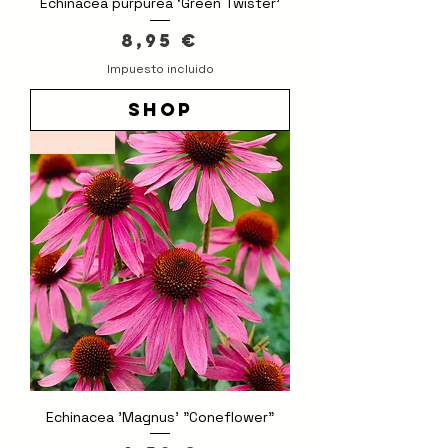
Echinacea purpurea ‘Green Twister’
Precio
8,95 €
Impuesto incluido
shop
Novedad
Echinacea 'Magnus' "Coneflower"