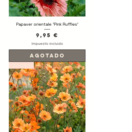
Papaver orientale 'Pink Ruffles'
Precio
9,95 €
Impuesto incluido
Agotado
Novedad