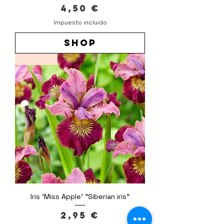
Precio
4,50 €
Impuesto incluido
shop
Novedad
Iris 'Miss Apple' "Siberian iris"
Precio
2,95 €