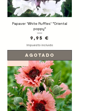
Papaver 'White Ruffles' "Oriental
poppy"
Precio
9,95 €
Impuesto incluido
Agotado
Novedad