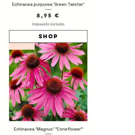
Echinacea purpurea ‘Green Twister’
Precio
8,95 €
Impuesto incluido
shop
Novedad
Echinacea 'Magnus' "Coneflower"