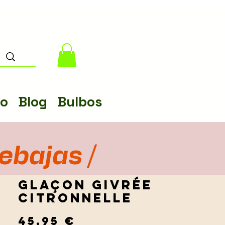
lo
Blog
Bulbos
rebajas /
Glaçon Givrée
Citronnelle
Precio
45,95 €