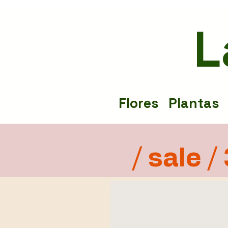
L
Flores
Plantas
/ sale /