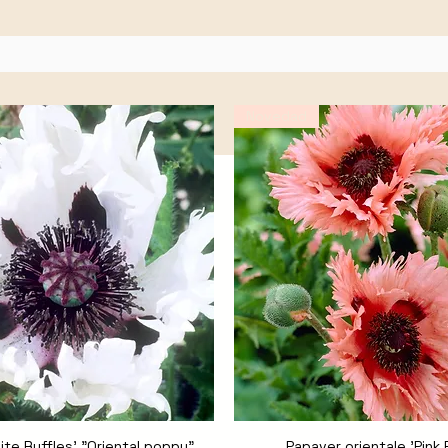
Novedad
ite Ruffles' "Oriental poppy"
Vista rápida
Papaver orientale 'Pink 
Vista rápida