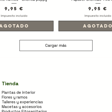
Precio
Precio
9,95 €
9,95 €
Impuesto incluido
Impuesto incluido
Agotado
Agotad
Cargar más
Tienda
Plantas de interior
Flores y ramos
Talleres y experiencias
Macetas y accesorios
Productos Fitosanitarios