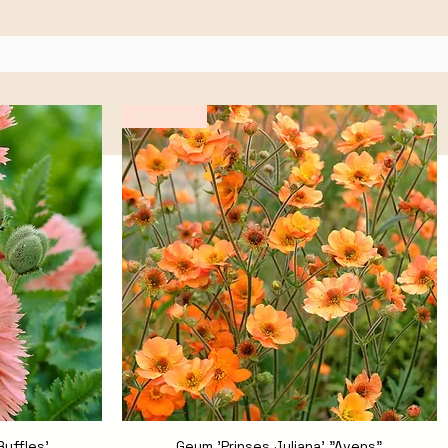
Novedad
Ruffles'
Geum 'Prinses Juliana' "Avens"
Vista rápida