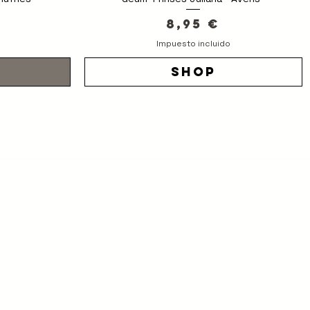
Precio
8,95 €
Impuesto incluido
o
shop