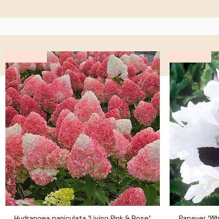
Novedad
Novedad
Hydrangea paniculata 'Living Pink & Rose'
Vista rápida
Papaver 'Wh