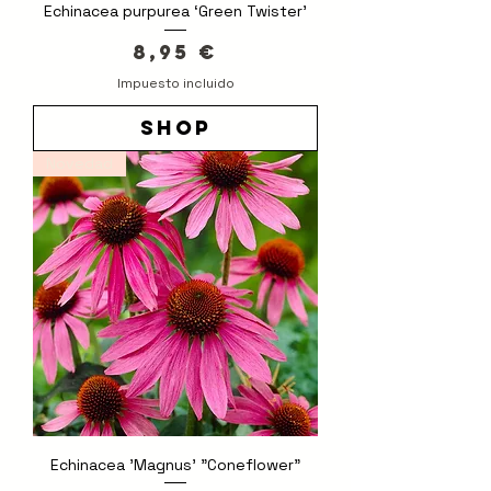
Echinacea purpurea ‘Green Twister’
Precio
8,95 €
Impuesto incluido
shop
Novedad
Echinacea 'Magnus' "Coneflower"