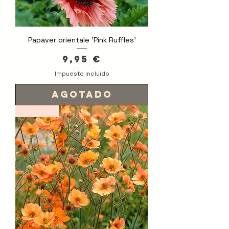
Papaver orientale 'Pink Ruffles'
Precio
9,95 €
Impuesto incluido
Agotado
Novedad