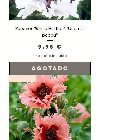
Papaver 'White Ruffles' "Oriental
poppy"
Precio
9,95 €
Impuesto incluido
Agotado
Novedad