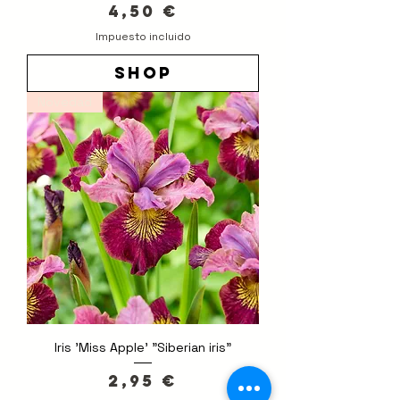
Precio
4,50 €
Impuesto incluido
shop
Novedad
Iris 'Miss Apple' "Siberian iris"
Precio
2,95 €