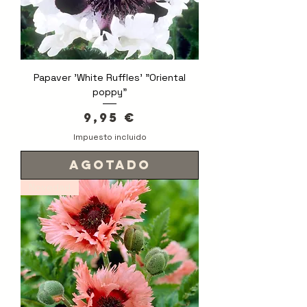
Papaver 'White Ruffles' "Oriental
poppy"
Precio
9,95 €
Impuesto incluido
Agotado
Novedad