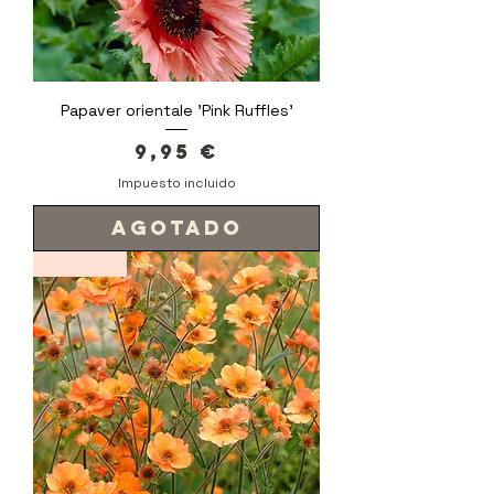
Papaver orientale 'Pink Ruffles'
Precio
9,95 €
Impuesto incluido
Agotado
Novedad