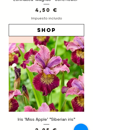
Precio
4,50 €
Impuesto incluido
shop
Novedad
Iris 'Miss Apple' "Siberian iris"
Precio