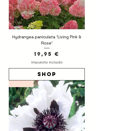
Hydrangea paniculata 'Living Pink &
Rose'
Precio
19,95 €
Impuesto incluido
shop
Novedad