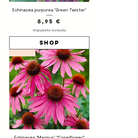
Echinacea purpurea ‘Green Twister’
Precio
8,95 €
Impuesto incluido
shop
Novedad
Echinacea 'Magnus' "Coneflower"