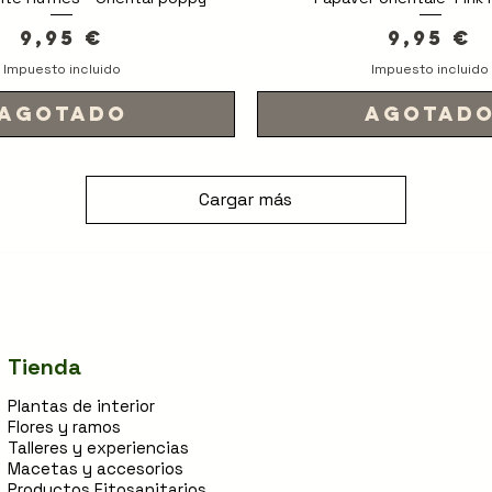
Precio
Precio
9,95 €
9,95 €
Impuesto incluido
Impuesto incluido
Agotado
Agotad
Cargar más
Tienda
Plantas de interior
Flores y ramos
Talleres y experiencias
Macetas y accesorios
Productos Fitosanitarios