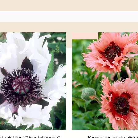
Novedad
ite Ruffles' "Oriental poppy"
Vista rápida
Papaver orientale 'Pink 
Vista rápida