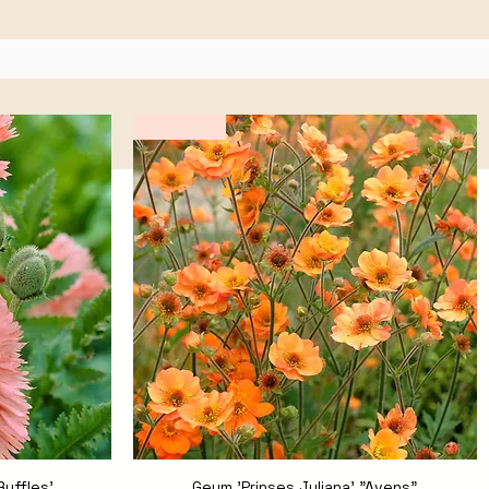
Novedad
Ruffles'
Geum 'Prinses Juliana' "Avens"
Vista rápida