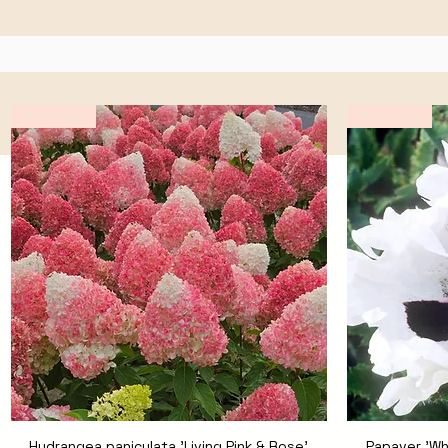
Novedad
Novedad
Hydrangea paniculata 'Living Pink & Rose'
Vista rápida
Papaver 'Wh