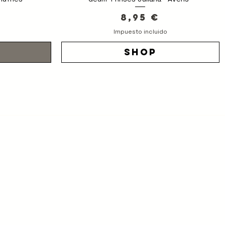
Precio
8,95 €
Impuesto incluido
o
shop