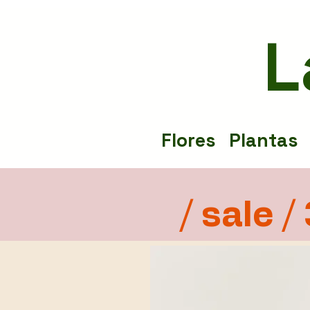
L
Flores
Plantas
/ sale /