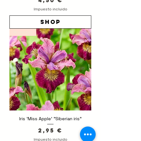
4,50 €
Impuesto incluido
shop
Novedad
Iris 'Miss Apple' "Siberian iris"
Precio
2,95 €
Impuesto incluido