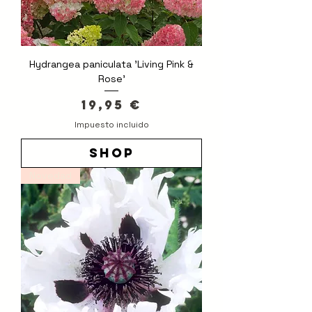
Hydrangea paniculata 'Living Pink &
Rose'
Precio
19,95 €
Impuesto incluido
shop
Novedad