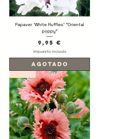
Papaver 'White Ruffles' "Oriental
poppy"
Precio
9,95 €
Impuesto incluido
Agotado
Novedad