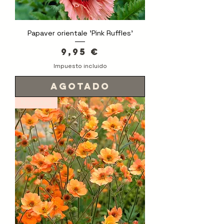
Papaver orientale 'Pink Ruffles'
Precio
9,95 €
Impuesto incluido
Agotado
Novedad