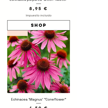
Precio
8,95 €
Impuesto incluido
shop
Novedad
Echinacea 'Magnus' "Coneflower"
Precio