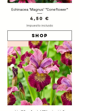
Echinacea 'Magnus' "Coneflower"
Precio
4,50 €
Impuesto incluido
shop
Novedad