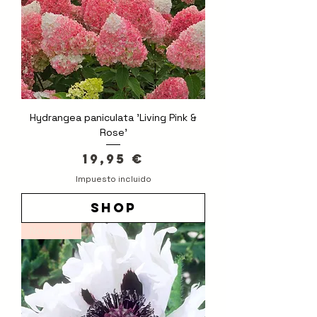
Hydrangea paniculata 'Living Pink &
Rose'
Precio
19,95 €
Impuesto incluido
shop
Novedad