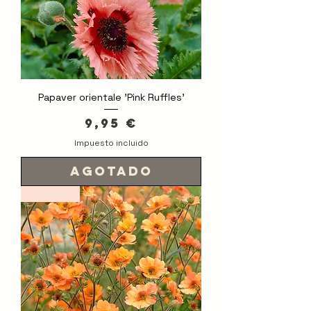
Papaver orientale 'Pink Ruffles'
Precio
9,95 €
Impuesto incluido
Agotado
Novedad