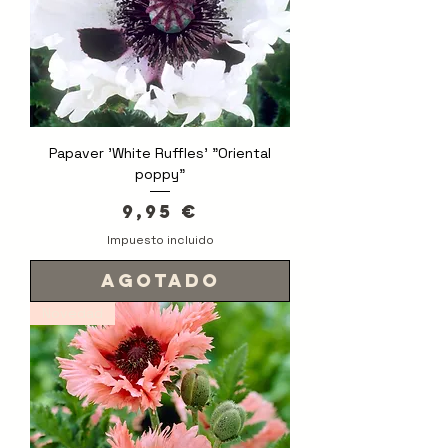
Papaver 'White Ruffles' "Oriental
poppy"
Precio
9,95 €
Impuesto incluido
Agotado
Novedad