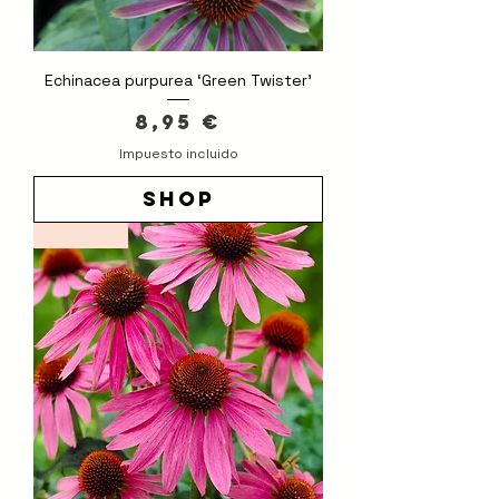
Echinacea purpurea ‘Green Twister’
Precio
8,95 €
Impuesto incluido
shop
Novedad