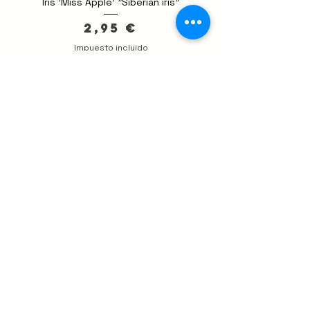
Iris 'Miss Apple' "Siberian iris"
Precio
2,95 €
Impuesto incluido
shop
Novedad
Begonia 'Double Red'