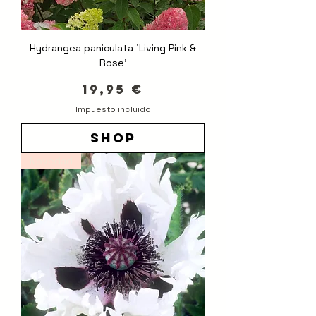
Hydrangea paniculata 'Living Pink &
Rose'
Precio
19,95 €
Impuesto incluido
shop
Novedad