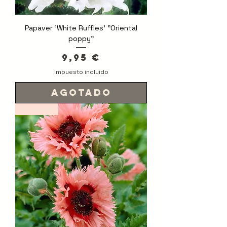
Papaver 'White Ruffles' "Oriental
poppy"
Precio
9,95 €
Impuesto incluido
Agotado
Novedad