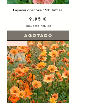
Papaver orientale 'Pink Ruffles'
Precio
9,95 €
Impuesto incluido
Agotado
Novedad