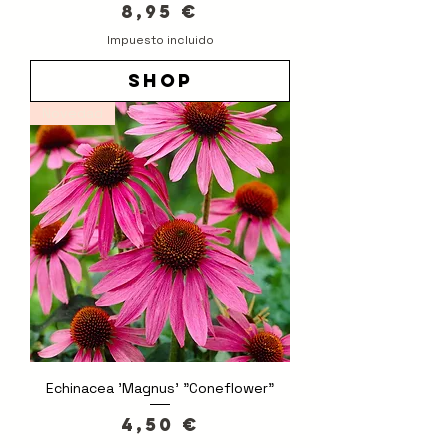
Precio
8,95 €
Impuesto incluido
shop
Novedad
Echinacea 'Magnus' "Coneflower"
Precio
4,50 €